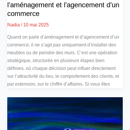
l’aménagement et l’agencement d’un
commerce
Nadia
/
10 mai 2025
Quand on parle d’aménagement et d’agencement d’un
commerce, il ne s’agit pas uniquement d’installer des
meubles ou de peindre des murs. C’est une opération
stratégique, structurée en plusieurs étapes bien
définies, où chaque décision peut influer directement
sur l’attractivité du lieu, le comportement des clients, et
par extension, sur le chiffre d’affaires. Si vous êtes