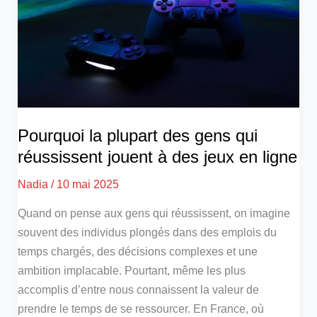
Pourquoi la plupart des gens qui
réussissent jouent à des jeux en ligne
Nadia
/
10 mai 2025
Quand on pense aux gens qui réussissent, on imagine
souvent des individus plongés dans des emplois du
temps chargés, des décisions complexes et une
ambition implacable. Pourtant, même les plus
accomplis d’entre nous connaissent la valeur de
prendre le temps de se ressourcer. En France, où