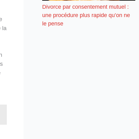
Divorce par consentement mutuel :
une procédure plus rapide qu’on ne
e
le pense
 la
n
es
e