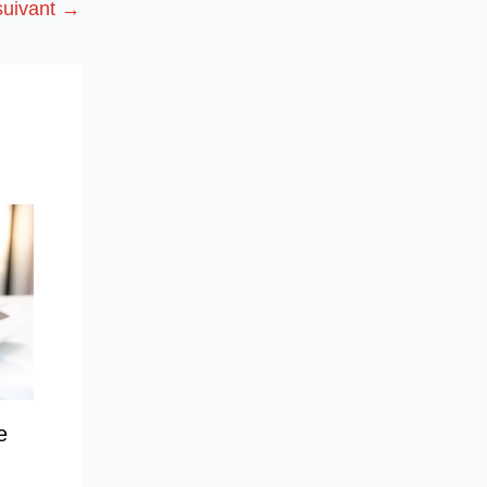
 suivant
→
e