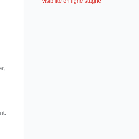
visibilité en ligne stagne
er,
nt.