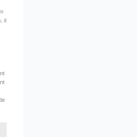
un
 il
nt
nt
 de