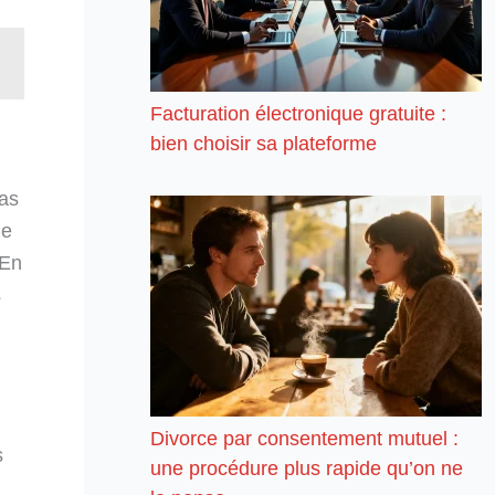
Facturation électronique gratuite :
bien choisir sa plateforme
pas
Ce
 En
s
Divorce par consentement mutuel :
s
une procédure plus rapide qu’on ne