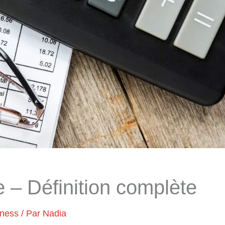
e – Définition complète
iness
/ Par
Nadia