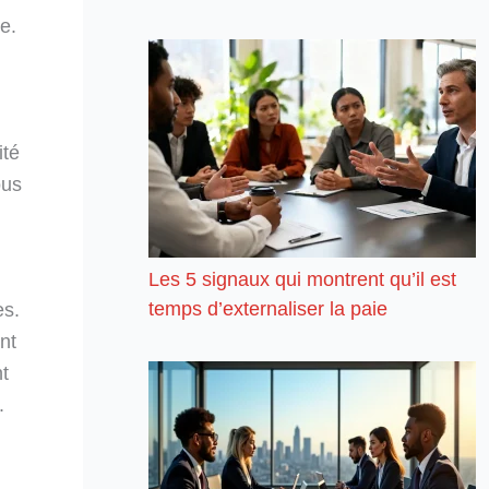
e.
ité
ous
Les 5 signaux qui montrent qu’il est
temps d’externaliser la paie
es.
nt
nt
.