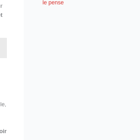
le pense
r
t
le,
oir