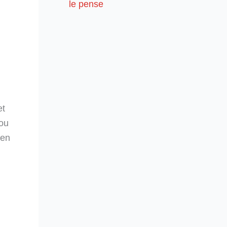
le pense
et
 ou
 en