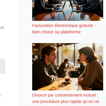
Facturation électronique gratuite :
 un
bien choisir sa plateforme
r
s
Divorce par consentement mutuel :
une procédure plus rapide qu’on ne