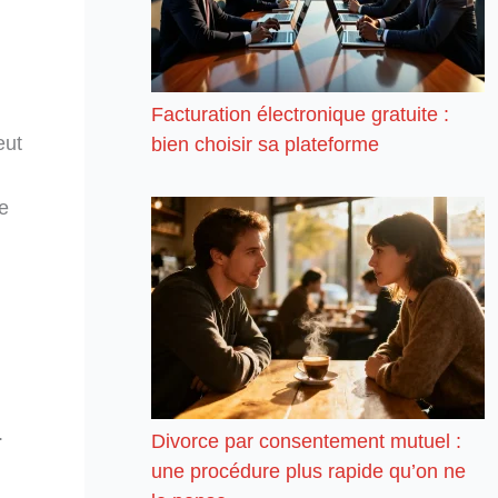
Facturation électronique gratuite :
eut
bien choisir sa plateforme
e
.
Divorce par consentement mutuel :
une procédure plus rapide qu’on ne