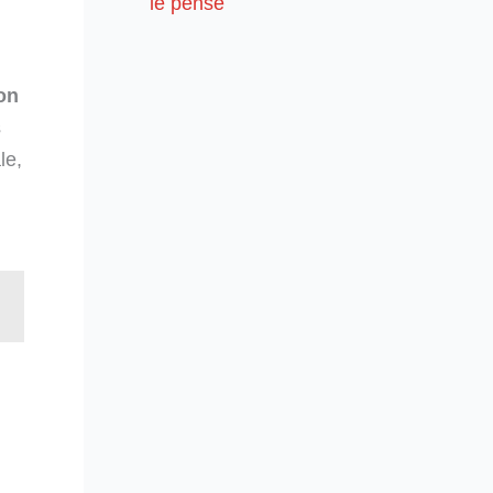
le pense
on
s
le,