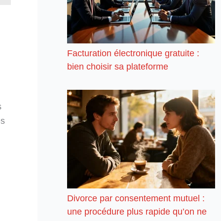
Facturation électronique gratuite :
bien choisir sa plateforme
s
es
Divorce par consentement mutuel :
une procédure plus rapide qu’on ne