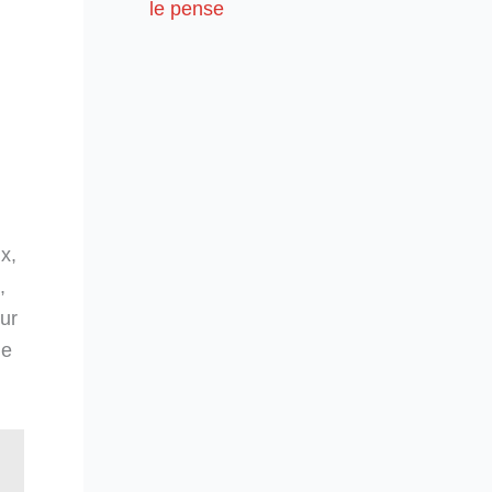
le pense
x,
,
sur
de