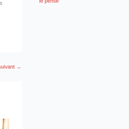
le pense
s
 suivant
→