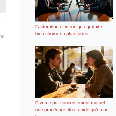
e
Facturation électronique gratuite :
bien choisir sa plateforme
ons
Divorce par consentement mutuel :
une procédure plus rapide qu’on ne