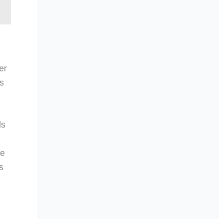
er
s
ls
se
s