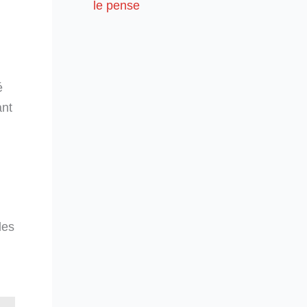
le pense
é
ant
les