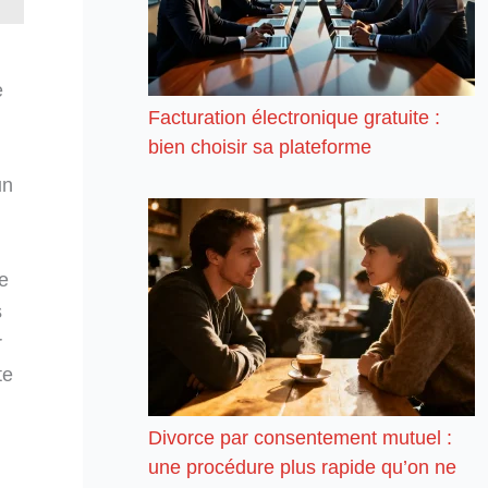
e
Facturation électronique gratuite :
bien choisir sa plateforme
un
e
s
r
te
.
Divorce par consentement mutuel :
une procédure plus rapide qu’on ne