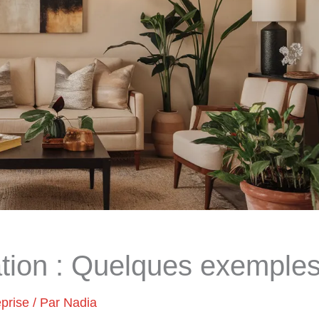
ation : Quelques exemple
eprise
/ Par
Nadia