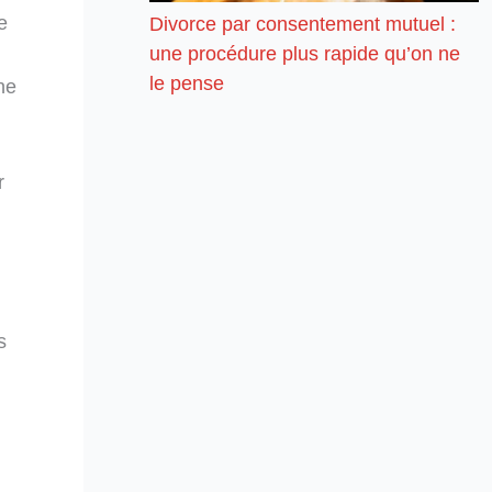
e
Divorce par consentement mutuel :
une procédure plus rapide qu’on ne
le pense
ne
r
s