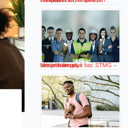
Formation livreur amazon : compétences, étapes et conseils !
Métier bien payé bac STMG – Les jobs les plus rémunérateurs