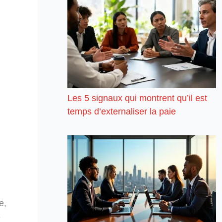
Les 5 signaux qui montrent qu’il est
temps d’externaliser la paie
e,
e