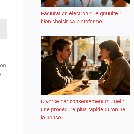
Facturation électronique gratuite :
bien choisir sa plateforme
ion
s
Divorce par consentement mutuel :
une procédure plus rapide qu’on ne
le pense