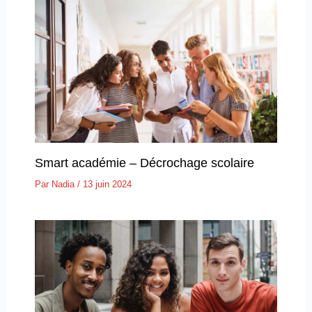
Smart académie – Décrochage scolaire
Par
Nadia
/
13 juin 2024