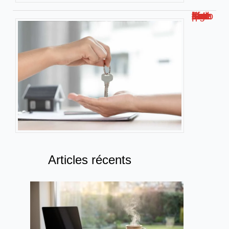
Loc Annonce – Ce qu’il faut savoir sur cette plateforme de logements
Articles récents