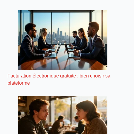
Facturation électronique gratuite : bien choisir sa
plateforme