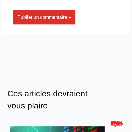
Ces articles devraient
vous plaire
Faut-il vendre les actions du crédit agricole en 2024 ?