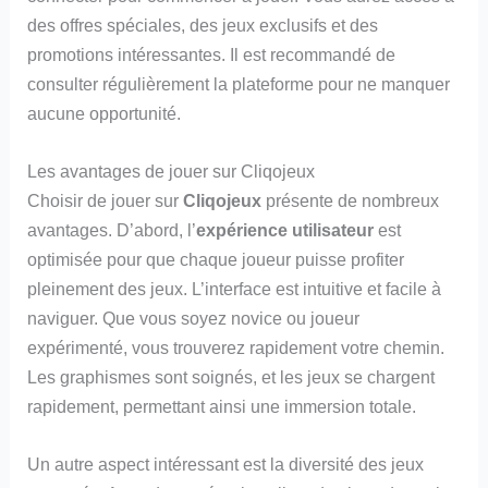
des offres spéciales, des jeux exclusifs et des
promotions intéressantes. Il est recommandé de
consulter régulièrement la plateforme pour ne manquer
aucune opportunité.
Les avantages de jouer sur Cliqojeux
Choisir de jouer sur
Cliqojeux
présente de nombreux
avantages. D’abord, l’
expérience utilisateur
est
optimisée pour que chaque joueur puisse profiter
pleinement des jeux. L’interface est intuitive et facile à
naviguer. Que vous soyez novice ou joueur
expérimenté, vous trouverez rapidement votre chemin.
Les graphismes sont soignés, et les jeux se chargent
rapidement, permettant ainsi une immersion totale.
Un autre aspect intéressant est la diversité des jeux