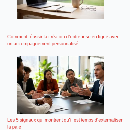
Comment réussir la création d’entreprise en ligne avec
un accompagnement personnalisé
Les 5 signaux qui montrent qu’il est temps d’externaliser
la paie