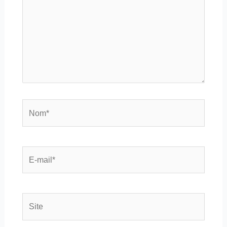
Nom*
E-
mail*
Site