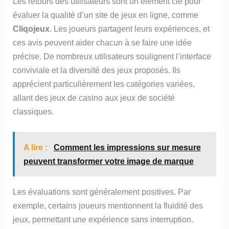
Les retours des utilisateurs sont un élément clé pour
évaluer la qualité d’un site de jeux en ligne, comme
Cliqojeux
. Les joueurs partagent leurs expériences, et
ces avis peuvent aider chacun à se faire une idée
précise. De nombreux utilisateurs soulignent l’interface
conviviale et la diversité des jeux proposés. Ils
apprécient particulièrement les catégories variées,
allant des jeux de casino aux jeux de société
classiques.
A lire :
Comment les impressions sur mesure
peuvent transformer votre image de marque
Les évaluations sont généralement positives. Par
exemple, certains joueurs mentionnent la fluidité des
jeux, permettant une expérience sans interruption.