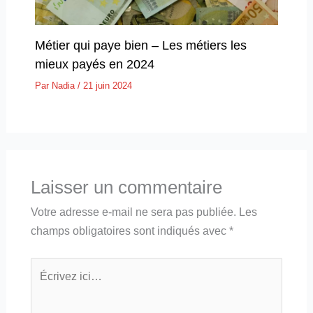
Métier qui paye bien – Les métiers les
mieux payés en 2024
Par
Nadia
/
21 juin 2024
Laisser un commentaire
Votre adresse e-mail ne sera pas publiée.
Les
champs obligatoires sont indiqués avec
*
Écrivez
ici…