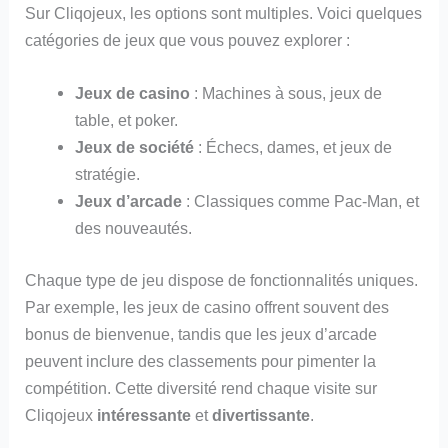
Sur Cliqojeux, les options sont multiples. Voici quelques
catégories de jeux que vous pouvez explorer :
Jeux de casino
: Machines à sous, jeux de
table, et poker.
Jeux de société
: Échecs, dames, et jeux de
stratégie.
Jeux d’arcade
: Classiques comme Pac-Man, et
des nouveautés.
Chaque type de jeu dispose de fonctionnalités uniques.
Par exemple, les jeux de casino offrent souvent des
bonus de bienvenue, tandis que les jeux d’arcade
peuvent inclure des classements pour pimenter la
compétition. Cette diversité rend chaque visite sur
Cliqojeux
intéressante
et
divertissante
.