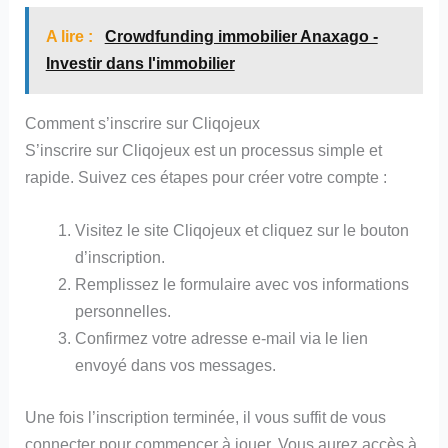
A lire :
Crowdfunding immobilier Anaxago -
Investir dans l'immobilier
Comment s’inscrire sur Cliqojeux
S’inscrire sur Cliqojeux est un processus simple et
rapide. Suivez ces étapes pour créer votre compte :
Visitez le site Cliqojeux et cliquez sur le bouton
d’inscription.
Remplissez le formulaire avec vos informations
personnelles.
Confirmez votre adresse e-mail via le lien
envoyé dans vos messages.
Une fois l’inscription terminée, il vous suffit de vous
connecter pour commencer à jouer. Vous aurez accès à