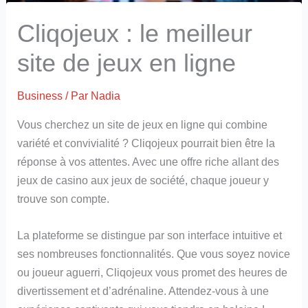
Cliqojeux : le meilleur
site de jeux en ligne
Business
/ Par
Nadia
Vous cherchez un site de jeux en ligne qui combine
variété et convivialité ? Cliqojeux pourrait bien être la
réponse à vos attentes. Avec une offre riche allant des
jeux de casino aux jeux de société, chaque joueur y
trouve son compte.
La plateforme se distingue par son interface intuitive et
ses nombreuses fonctionnalités. Que vous soyez novice
ou joueur aguerri, Cliqojeux vous promet des heures de
divertissement et d’adrénaline. Attendez-vous à une