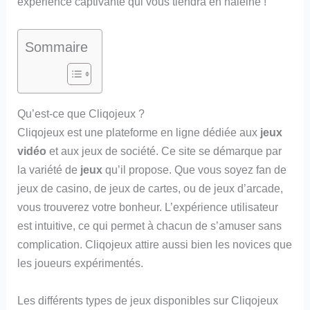
expérience captivante qui vous tiendra en haleine !
Sommaire
Qu’est-ce que Cliqojeux ?
Cliqojeux est une plateforme en ligne dédiée aux
jeux
vidéo
et aux jeux de société. Ce site se démarque par
la variété de
jeux
qu’il propose. Que vous soyez fan de
jeux de casino, de jeux de cartes, ou de jeux d’arcade,
vous trouverez votre bonheur. L’expérience utilisateur
est intuitive, ce qui permet à chacun de s’amuser sans
complication. Cliqojeux attire aussi bien les novices que
les joueurs expérimentés.
Les différents types de jeux disponibles sur Cliqojeux