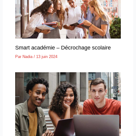
Smart académie – Décrochage scolaire
Par
Nadia
/
13 juin 2024